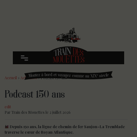
Accueil
»
Actualités
»
Podcast 150 ans
Podcast 150 ans
edit
Par
Train des Mouettes
le 2 juillet 2026
Depuis 150 ans, la ligne de chemin de fer Saujon–La Tremblade
traverse le cœur de Royan Atlantique.