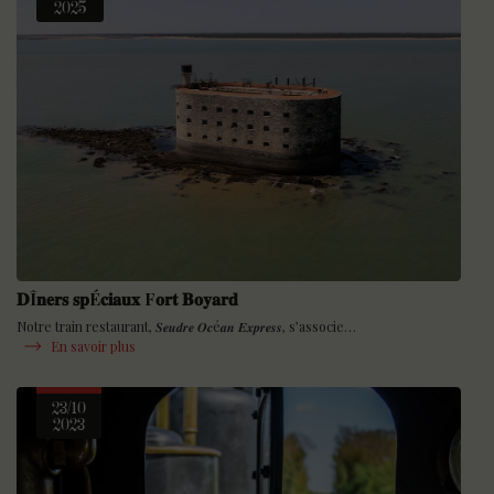
2025
𝐃Î𝐧𝐞𝐫𝐬 𝐬𝐩É𝐜𝐢𝐚𝐮𝐱 F𝐨𝐫𝐭 𝐁𝐨𝐲𝐚𝐫𝐝
Notre train restaurant, 𝑺𝒆𝒖𝒅𝒓𝒆 𝑶𝒄é𝒂𝒏 𝑬𝒙𝒑𝒓𝒆𝒔𝒔, s’associe…
En savoir plus
23/10
2023