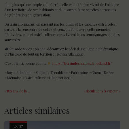
Bien plus qu’une simple voie ferrée, elle est le témoin vivant de l’histoire
d’un territoire, de ses habitants et d’un savoir-faire ostréicole transmis
de génération en génération.
Du train aux marais, en passant par les quais et les cabanes ostréicoles,
partez à la rencontre de celles et ceux qui font vivre cette mémoire.
Bénévoles, élus et ostréiculteurs nous livrent leurs témoignages et leurs
souvenirs.
Épisode après épisode, découvrez le récit d’une ligne emblématique
et l’histoire de tout un territoire : Royan Atlantique.
C’est par ici, bonne écoute
https://letraindeshuitres.lepodcast.fr/
#RoyanAtlantique #SaujonLaTremblade #Patrimoine #CheminDeFer
#Mémoire #Ostréiculture #HistoireLocale
« 150 ans de la…
Circulations à vapeur »
Articles similaires
28/07