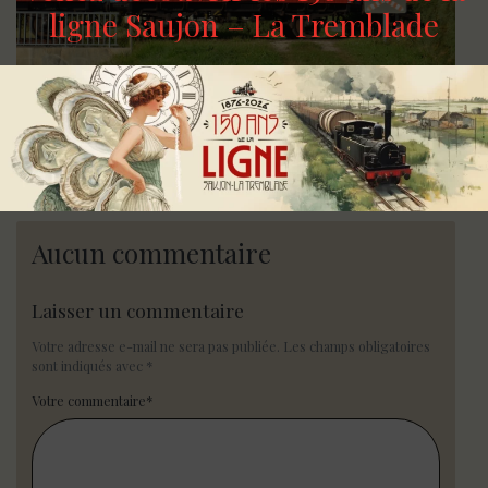
ligne Saujon – La Tremblade
CIRCULATION ; VACANCES DE LA TOUSSAINT
A l’occasion des vacances d’automne, le…
En savoir plus
Aucun commentaire
Laisser un commentaire
Votre adresse e-mail ne sera pas publiée.
Les champs obligatoires
sont indiqués avec
*
Votre commentaire
*