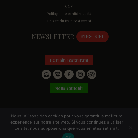
CGV
Politique de confidentialité
Le site du train restaurant
NEWSLETTER
S'INSCRIRE
Le train restaurant
Nous soutenir
© Le Train des Mouettes 2026 - Une
Artgrafik
Traduction Helen
Nous utilisons des cookies pour vous garantir la meilleure
conception
-
Speake
expérience sur notre site web. Si vous continuez à utiliser
ce site, nous supposerons que vous en êtes satisfait.
OK