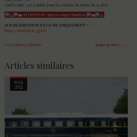
Tarif réduit : 24€ (valable pour les enfants de moins de 14 ans)
ATTENTION : places super limitées
SUR RESERVATION EN LIGNE UNIQUEMENT
:
https://shorturl.at/QpfBx
« Circulation Automne
𝐓𝐫𝐚𝐢𝐧𝐬 𝐝𝐞 𝐍𝐨ë𝐥 –… »
Articles similaires
9/04
2021