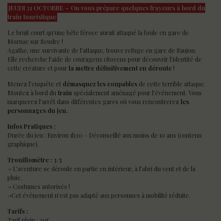
JEUDI 31 OCTOBRE – On vous prépare quelques frayeurs à bord du
train touristique
Le bruit court qu’une bête féroce aurait attaqué la foule en gare de
Mornac sur Seudre !
Agathe, une survivante de l’attaque, trouve refuge en gare de Saujon.
Elle recherche l’aide de courageux citoyens pour découvrir l’identité de
cette créature et pour
la mettre définitivement en déroute
!
Menez l’enquête et
démasquez les coupables
de cette terrible attaque.
Montez à bord du
train
spécialement aménagé pour l’événement. Vous
marquerez l’arrêt dans différentes gares où vous rencontrerez
les
personnages du jeu.
Infos Pratiques :
Durée du jeu : Environ 1h30 – Déconseillé aux moins de 10 ans (contenu
graphique).
Trouillomètre : 3/5
-> L’aventure se déroule en partie en intérieur, à l’abri du vent et de la
pluie.
-> Costumes autorisés !
->Cet événement n’est pas adapté aux personnes à mobilité réduite.
Tarifs :
Tarif plein : 30€