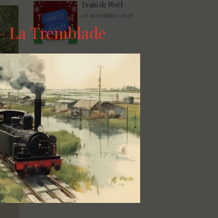
Train de Noël
20 novembre 2025
n – La Tremblade
IN
rez nos
s